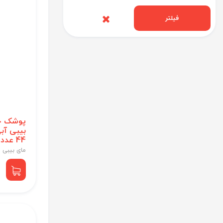
فیلتر
پوشک چ
44 عددی
مای بیبی