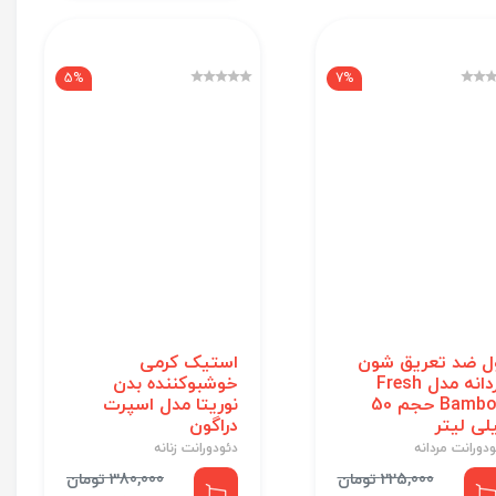
5%
7%
ل ضد تعریق شون
استیک کرمی
مردانه مدل Fresh
خوشبوکننده بدن
Bamboo حجم 50
نوریتا مدل اسپرت
لی لیتر
دراگون
دورانت مردانه
دئودورانت زنانه
225,000 تومان
380,000 تومان