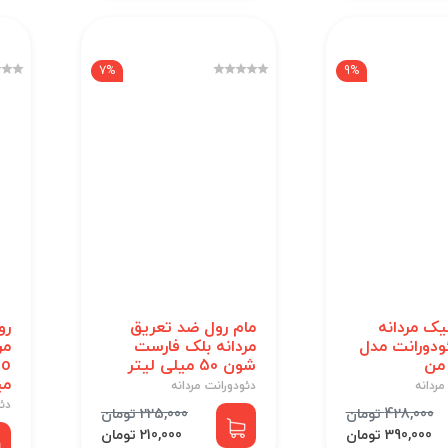
7%
9%
یک مردانه
مام رول ضد تعریق
رو
ئودورانت مدل
مردانه بلک فارست
من
شون 50 میلی لیتر
می
مردانه
دئودورانت مردانه
دئو
428,000 تومان
225,000 تومان
390,000 تومان
210,000 تومان