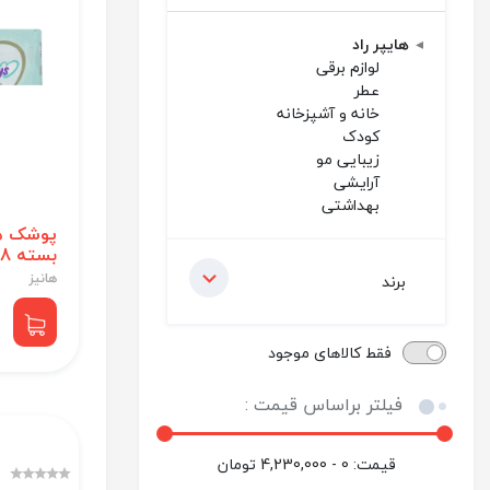
هایپر راد
لوازم برقی
عطر
خانه و آشپزخانه
کودک
زیبایی مو
آرایشی
بهداشتی
بسته 28عددی
هانیز
برند
فقط کالاهای موجود
فیلتر براساس قیمت :
قیمت:
0 - 4,230,000
تومان