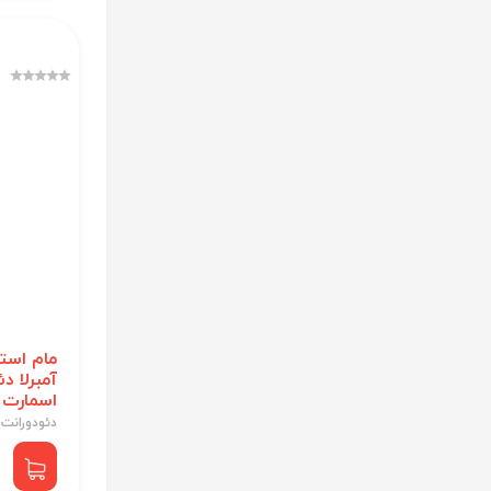
مام است
آمبرلا د
اسمارت 
دئودورانت 