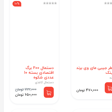
10%
ر جیبی مای وی برند
دستمال 200 برگ
نک
اقتصادی بسته 10
عددی شکوه
نه
دستمال کاغذی
722,000 تومان
470,000 تومان
650,000 تومان