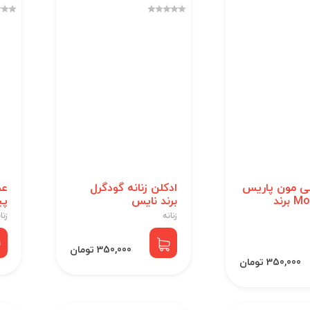
ی مون پاریس
ادکلن زنانه گودگرل
عط
Mon Paris برند
برند نایس
پی
زنانه
زنا
350,000 تومان
350,000 تومان