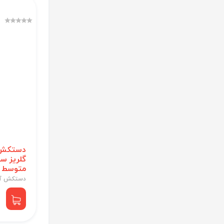
دستکش 
گلریز سا
متوسط
دستکش آش