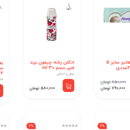
پوشک هانیز سایز 5
ادکلن زنانه چیفون برند
پو
امپر حجم 30 ml
22 عد
عطر و ادکلن
ما
850,000 تومان
790,000 تومان
580,000 تومان
7%
7%