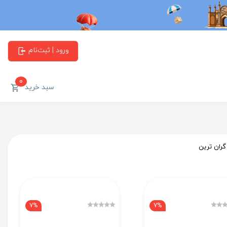
ورود | ثبت‌نام
0
سبد خرید
گران ترین
7%
7%