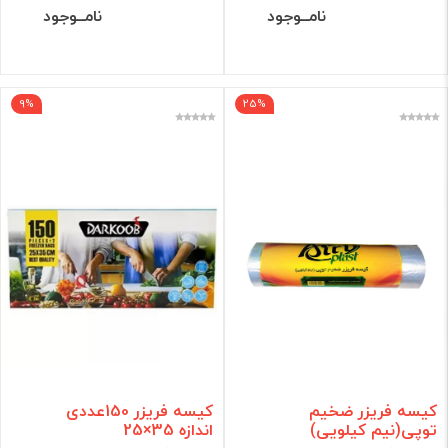
نامــوجود
نامــوجود
9%
25%
کیسه فریزر ضخیم
کیسه فریزر 150عددی
توپی(نیم کیلویی)
اندازه 35×25