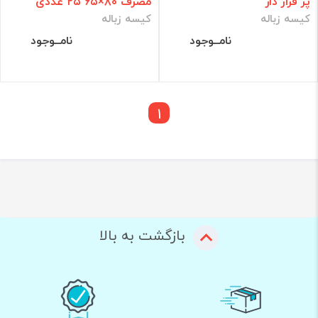
پر فراژ دار
مصرف ۸۰×۶۵ ۲۵ عددی
کیسه زباله
کیسه زباله
نامــوجود
نامــوجود
1
بازگشت به بالا