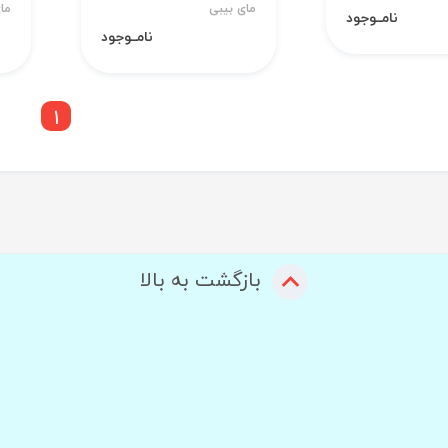
مای بیبی
ما
نامــوجود
نامــوجود
1
بازگشت به بالا