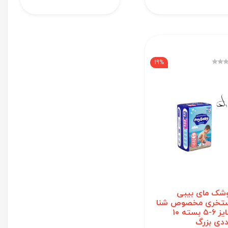
19%
شک مای بیبی
تخری مخصوص شنا
سایز ۶-۵ بسته ۱۰
دی بزرگ