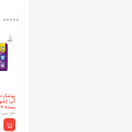
پوشک ما
بسته 26 عددی
مای بیبی