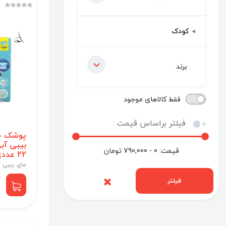
کودک
برند
فقط کالاهای موجود
فیلتر براساس قیمت :
پوشک چ
قیمت:
0 - 790,000
تومان
22 عددی
مای بیبی
فیلتر