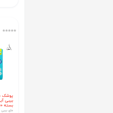
پوشک چ
بسته 10 عددی
مای بیبی