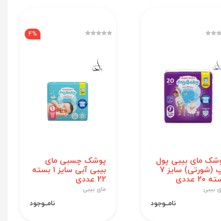
4%
شک مای بیبی پول
پوشک چسبی مای
آپ (شورتی) سایز 7
بیبی آبی سایز 1 بسته
 20 عددی
22 عددی
ی بیبی
مای بیبی
نامــوجود
نامــوجود