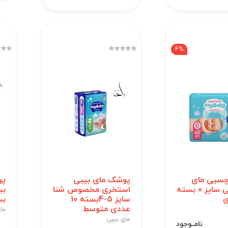
4%
سبی مای
پوشک مای بیبی
پو
بیبی آبی سایز 0 بسته
استخری مخصوص شنا
سایز 5-4بسته 10
بسته
عددی متوسط
ما
مای بیبی
نامــوجود