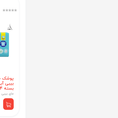
پوشک چ
بسته 34 عددی
مای بیبی