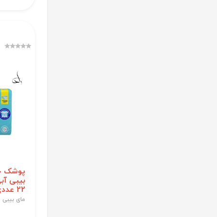
پوشک چ
22 عددی
مای بیبی