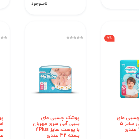
نامــوجود
5%
سبی مای
پوشک چسبی مای
پو
بیبی آبی سایز 5
بیبی آبی سری مهربان
اس
با پوست سایز 4Plus
بسته 32 عددی
عد