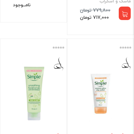
ماسک و اسکراب
نامــوجود
779,800 تومان
717,000 تومان