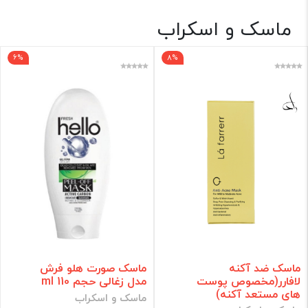
ماسک و اسکراب
بهداشتی
6%
8%
برند
فقط کالاهای موجود
فیلتر براساس قیمت :
قیمت:
0 - 717,000
تومان
فیلتر
ماسک ضد آکنه
ماسک صورت هلو فرش
لافارر(مخصوص پوست
مدل زغالی حجم 110 ml
های مستعد آکنه)
ماسک و اسکراب