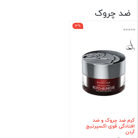
ضد چروک
بهداشتی
13%
برند
فقط کالاهای موجود
فیلتر براساس قیمت :
قیمت:
0 - 650,000
تومان
فیلتر
کرم ضد چروک و ضد
افتادگی قوی اکسپرتیج
آردن