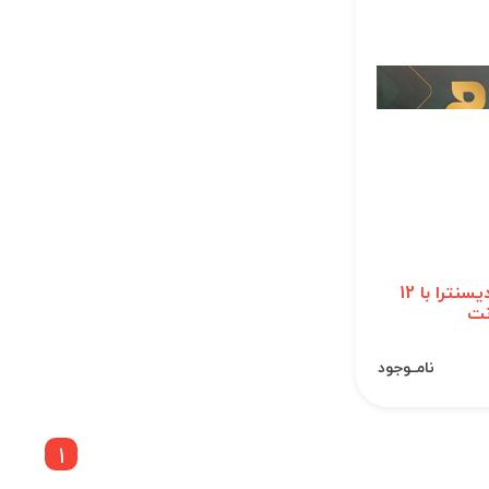
سشوار دیسنترا با 12
نت
نامــوجود
1