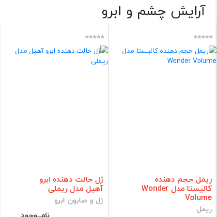
آرایش چشم و ابرو
آرایشی
خط چشم
مداد چشم
ریمل
ژل و صابون ابرو
مایع لنز
برند
فقط کالاهای موجود
فیلتر براساس قیمت :
ریمل حجم دهنده
ژل حالت دهنده ابرو
قیمت:
0 - 750,000
تومان
کالیستا مدل Wonder
آهیل مدل ریملی
Volume
ژل و صابون ابرو
فیلتر
ریمل
نامــوجود