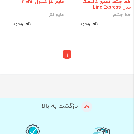
خط چشم نمدی کالیستا
مایع لنز کلیول 120ml
مدل Line Express
خط چشم
مایع لنز
نامــوجود
نامــوجود
1
بازگشت به بالا