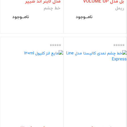
بل مدل VOLUME UP
مدل لاینر اند شیپر
ریمل
خط چشم
نامــوجود
نامــوجود