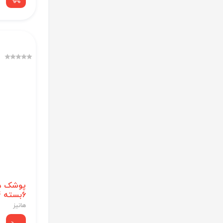
پوشک ها
6بسته 24عددی
هانیز