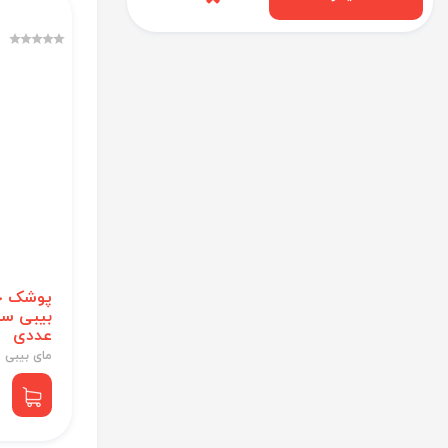
پوشک چ
عددی
مای بیبی