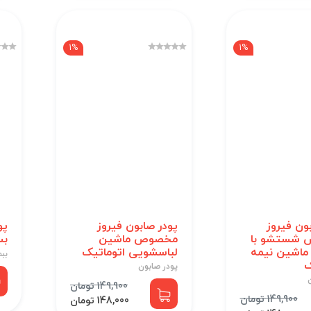
1%
1%
ون فیروز
پودر صابون فیروز
شستشو با
مخصوص ماشین
بسته
ماشین نیمه
لباسشویی اتوماتیک
ببم
ک
پودر صابون
149,900 تومان
149,900 تومان
148,000 تومان