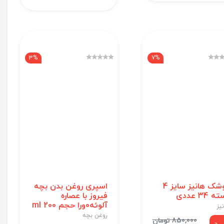
3%
7%
پوشک هانیز سایز 4
اسپری روغن بدن بچه
 34 عددی
فیروز با عصاره
آلوئه0ورا حجم 200 ml
یز
روغن بچه
850,000 تومان