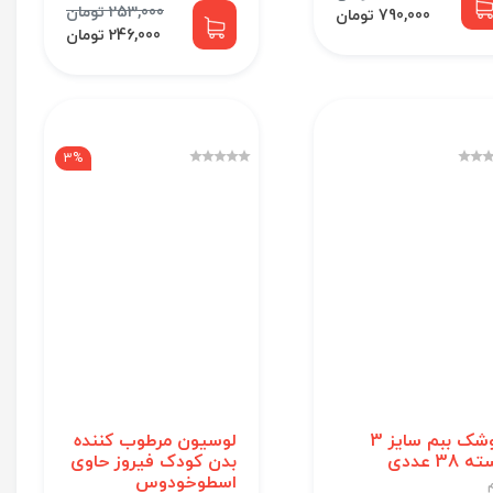
253,000 تومان
790,000 تومان
246,000 تومان
3%
پوشک ببم سایز 3
لوسیون مرطوب کننده
 38 عددی
بدن کودک فیروز حاوی
اسطوخودوس