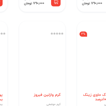
790,000 تومان
790,000 تومان
4%
ک حاوی زینک
کرم وازلین فیروز
بسته
ی
کرم موضعی
ببم