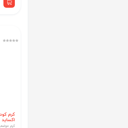
کرم کود
اکساید 10درصد
کرم موضع