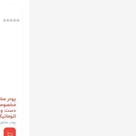
پودر صاب
مخصوص 
دست و 
اتوماتی
پودر صابون