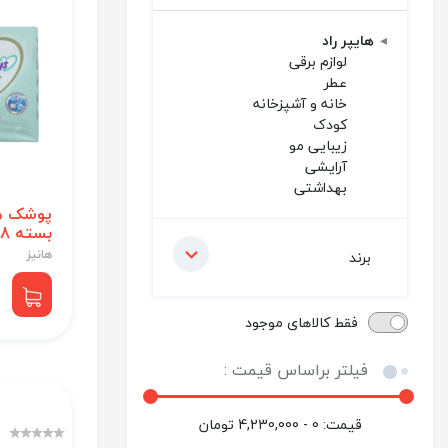
هایپر راد
لوازم برقی
عطر
خانه و آشپزخانه
کودک
زیبایی مو
آرایشی
بهداشتی
بسته 28عددی
هانیز
برند
فقط کالاهای موجود
فیلتر براساس قیمت :
قیمت:
0 - 4,230,000
تومان