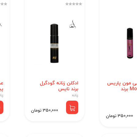
ی مون پاریس
ادکلن زنانه گودگرل
عط
Mon Paris برند
برند نایس
پی
زنانه
زنا
350,000 تومان
350,000 تومان