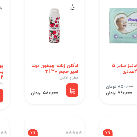
پوشک هانیز سایز 5
ادکلن زنانه چیفون برند
پو
امپر حجم 30 ml
22 عد
عطر و ادکلن
ما
850,000 تومان
790,000 تومان
580,000 تومان
7%
7%