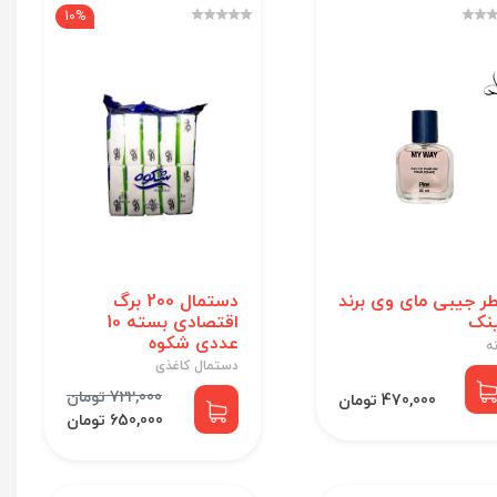
10%
ر جیبی مای وی برند
دستمال 200 برگ
نک
اقتصادی بسته 10
عددی شکوه
نه
دستمال کاغذی
722,000 تومان
470,000 تومان
650,000 تومان