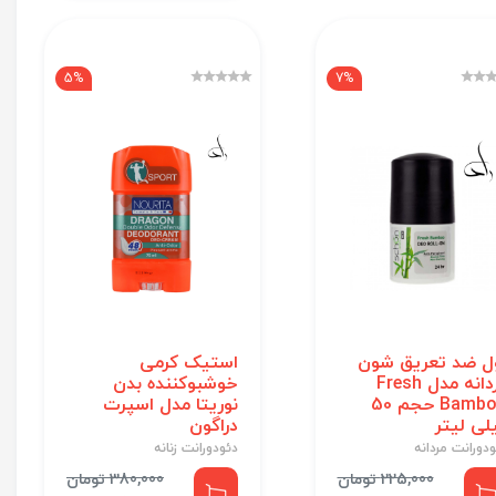
5%
7%
ل ضد تعریق شون
استیک کرمی
مردانه مدل Fresh
خوشبوکننده بدن
Bamboo حجم 50
نوریتا مدل اسپرت
لی لیتر
دراگون
دورانت مردانه
دئودورانت زنانه
225,000 تومان
380,000 تومان