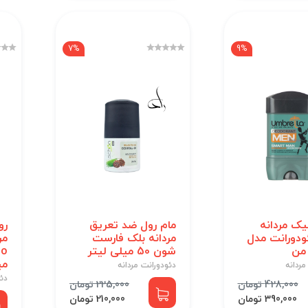
7%
9%
یک مردانه
مام رول ضد تعریق
رو
ئودورانت مدل
مردانه بلک فارست
من
شون 50 میلی لیتر
می
مردانه
دئودورانت مردانه
دئو
428,000 تومان
225,000 تومان
390,000 تومان
210,000 تومان