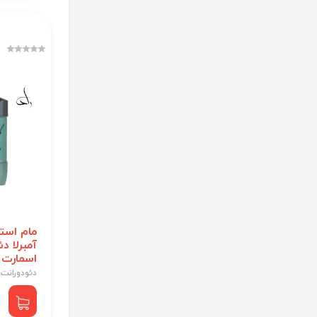
مام است
آمبرلا د
اسمارت 
دئودورانت 