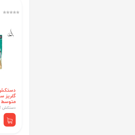
دستکش 
گلریز سا
متوسط
دستکش آش