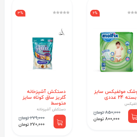
3%
6%
شک مولفیکس سایز
دستکش آشپزخانه
گلریز ساق کوتاه سایز
متوسط
لفیکس
دستکش آشپزخانه
850,000 تومان
279,000 تومان
800,000 تومان
270,000 تومان