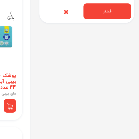
فیلتر
پوشک چ
44 عددی
مای بیبی