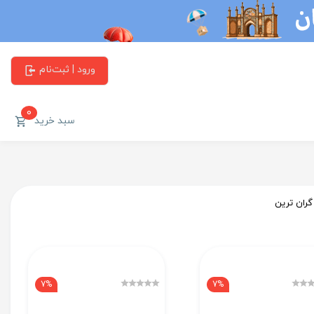
ورود | ثبت‌نام
0
سبد خرید
گران ترین
7%
7%