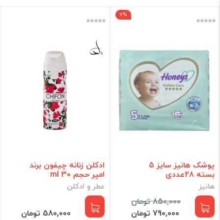
7%
هایپر راد
لوازم برقی
عطر
خانه و آشپزخانه
کودک
زیبایی مو
آرایشی
بهداشتی
برند
فقط کالاهای موجود
پوشک هانیز سایز 5
ادکلن زنانه چیفون برند
بسته 28عددی
امپر حجم 30 ml
فیلتر براساس قیمت :
هانیز
عطر و ادکلن
850,000 تومان
قیمت:
0 - 4,230,000
تومان
790,000 تومان
580,000 تومان