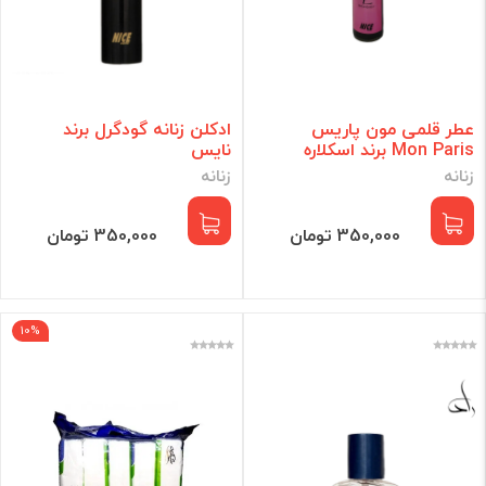
عطر قلمی مون پاریس
ادکلن زنانه گودگرل برند
Mon Paris برند اسکلاره
نایس
زنانه
زنانه
350,000 تومان
350,000 تومان
10%