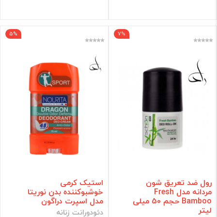
5%
7%
رول ضد تعریق شون
استیک کرمی
مردانه مدل Fresh
خوشبوکننده بدن نوریتا
Bamboo حجم 50 میلی
مدل اسپرت دراگون
لیتر
دئودورانت زنانه