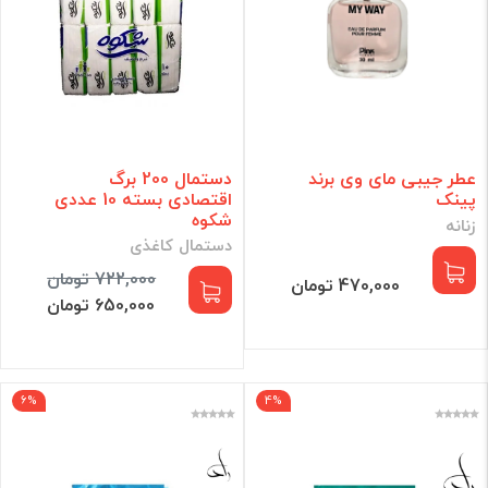
عطر جیبی مای وی برند
دستمال 200 برگ
پینک
اقتصادی بسته 10 عددی
شکوه
زنانه
دستمال کاغذی
722,000 تومان
470,000 تومان
650,000 تومان
6%
4%