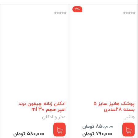
7%
هایپر راد
لوازم برقی
عطر
خانه و آشپزخانه
کودک
زیبایی مو
آرایشی
بهداشتی
برند
فقط کالاهای موجود
پوشک هانیز سایز 5
ادکلن زنانه چیفون برند
بسته 28عددی
امپر حجم 30 ml
فیلتر براساس قیمت :
هانیز
عطر و ادکلن
850,000 تومان
قیمت:
0 - 4,230,000
تومان
790,000 تومان
580,000 تومان