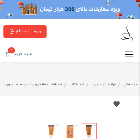
ورود | ثبت‌نام
0
سبد خرید
بهداشتی
مراقبت از صورت
ضد آفتاب
ضد-آفتاب-فاقدچربی-سان-سیف-بدون-رنگ