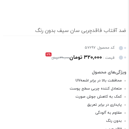
ضد آفتاب فاقدچربی سان سیف بدون رنگ
کد محصول: 57297
11%
320,000 تومان
قیمت :
360,000 تومان
محافظت بالا در برابر اشعهUV
متعادل کننده چربی سطح پوست
کمک به کاهش جوش صورت
پایداری در برابر تعریق
مقاوم به آلودگی
بدون رنگ
فاقد چربی